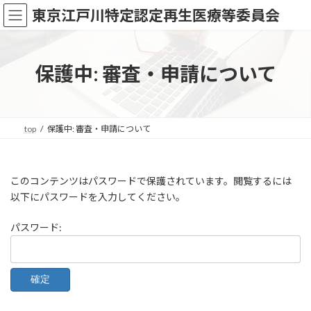
コ
ナ
東京江戸川特定認定再生医療等委員会
ン
ビ
テ
ゲ
ン
ー
ツ
シ
保護中: 審査・申請について
へ
ョ
ス
ン
キ
に
ッ
移
top
保護中: 審査・申請について
プ
動
このコンテンツはパスワードで保護されています。閲覧するには
以下にパスワードを入力してください。
パスワード: