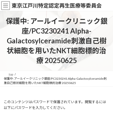
コ
ナ
東京江戸川特定認定再生医療等委員会
ン
ビ
テ
ゲ
ン
ー
保護中: アールイークリニック銀
ツ
シ
へ
ョ
座/PC3230241 Alpha-
ス
ン
キ
に
Galactosylceramide刺激自己樹
ッ
移
プ
動
状細胞を用いたNKT細胞標的治
療 20250625
top
保護中: アールイークリニック銀座/PC3230241 Alpha-Galactosylceramide刺
激自己樹状細胞を用いたNKT細胞標的治療 20250625
このコンテンツはパスワードで保護されています。閲覧するには
以下にパスワードを入力してください。